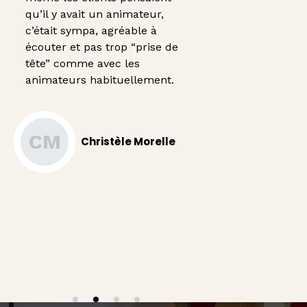
qu’il y avait un animateur,
d’idylle P
c’était sympa, agréable à
nous avons
écouter et pas trop “prise de
challenge 
tête” comme avec les
organiser
animateurs habituellement.
pertinente
fonction d
qui ont un
différente.
CM
Christèle Morelle
LR