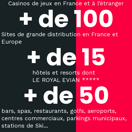
Casinos de jeux en France et à l’étranger
+ de 
100
Sites de grande distribution en France et
Europe
+ de 
15
hôtels et resorts dont
LE ROYAL EVIAN *****
+ de 
50
bars, spas, restaurants, golfs, aeroports,
centres commerciaux, parkings municipaux,
stations de Ski...