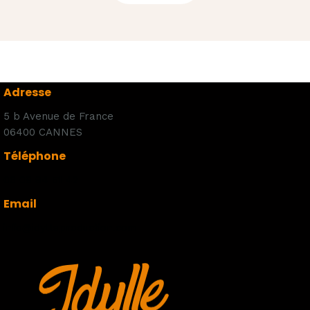
Adresse
5 b Avenue de France
06400 CANNES
Téléphone
06 08 94 51 42
Email
info@idylleproduction.com