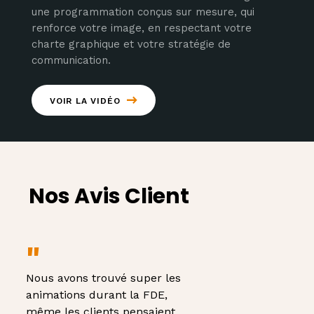
une programmation conçus sur mesure, qui
renforce votre image, en respectant votre
charte graphique et votre stratégie de
communication.
VOIR LA VIDÉO
Nos Avis Client
Nous avons trouvé super les
Il est pri
animations durant la FDE,
sur un par
même les clients pensaient
réactif et 