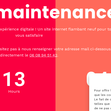
 maintenance
expérience digitale ! Un site internet flambant neuf pour 
vous satisfaire
sitez pas à nous renseigner votre adresse mail ci-dessou
directement le
06 08 94 51 42
.
1
3
0
4
Pour offrir
Hours
Minutes
que les co
Le fait de
telles que 
de ne pas 