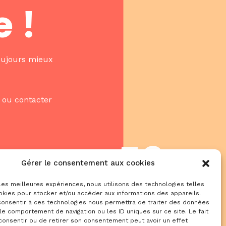
 !
toujours mieux
s ou contacter
5
2
Gérer le consentement aux cookies
 les meilleures expériences, nous utilisons des technologies telles
Seconds
okies pour stocker et/ou accéder aux informations des appareils.
 consentir à ces technologies nous permettra de traiter des données
le comportement de navigation ou les ID uniques sur ce site. Le fait
consentir ou de retirer son consentement peut avoir un effet